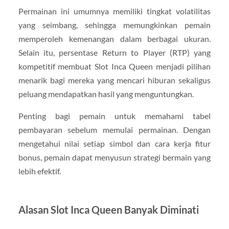
Permainan ini umumnya memiliki tingkat volatilitas
yang seimbang, sehingga memungkinkan pemain
memperoleh kemenangan dalam berbagai ukuran.
Selain itu, persentase Return to Player (RTP) yang
kompetitif membuat Slot Inca Queen menjadi pilihan
menarik bagi mereka yang mencari hiburan sekaligus
peluang mendapatkan hasil yang menguntungkan.
Penting bagi pemain untuk memahami tabel
pembayaran sebelum memulai permainan. Dengan
mengetahui nilai setiap simbol dan cara kerja fitur
bonus, pemain dapat menyusun strategi bermain yang
lebih efektif.
Alasan Slot Inca Queen Banyak Diminati