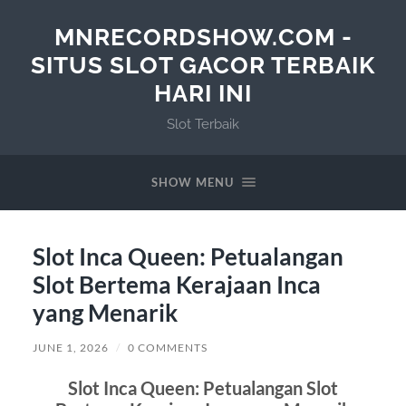
MNRECORDSHOW.COM -
SITUS SLOT GACOR TERBAIK
HARI INI
Slot Terbaik
SHOW MENU
Slot Inca Queen: Petualangan
Slot Bertema Kerajaan Inca
yang Menarik
JUNE 1, 2026
/
0 COMMENTS
Slot Inca Queen: Petualangan Slot