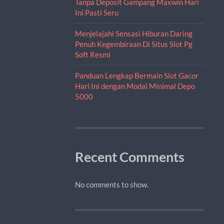
Tanpa Deposit Gampang Maxwin Hari
Ini Pasti Seru
Menjelajahi Sensasi Hiburan Daring
Penuh Kegembiraan Di Situs Slot Pg
Soft Resmi
Panduan Lengkap Bermain Slot Gacor
Hari Ini dengan Modal Minimal Depo
5000
Recent Comments
No comments to show.