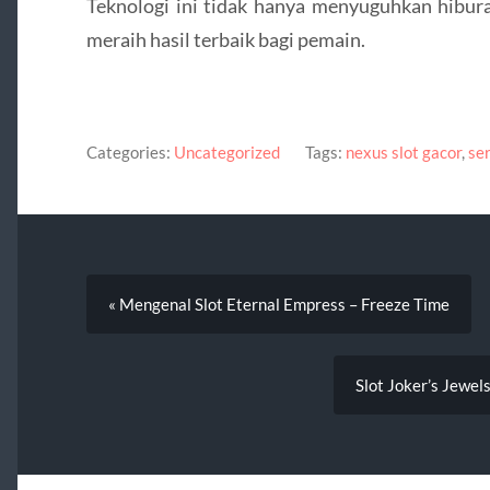
Teknologi ini tidak hanya menyuguhkan hibur
meraih hasil terbaik bagi pemain.
Categories:
Uncategorized
Tags:
nexus slot gacor
,
se
« Mengenal Slot Eternal Empress – Freeze Time
Slot Joker’s Jewel