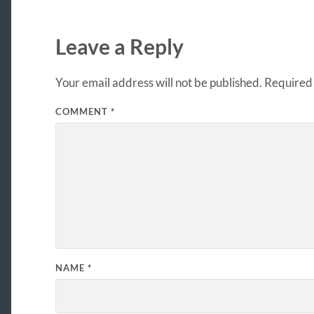
Leave a Reply
Your email address will not be published.
Required 
COMMENT
*
NAME
*