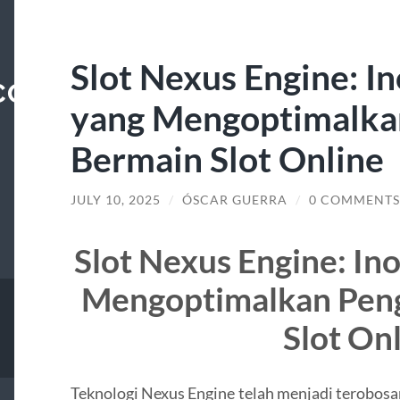
Slot Nexus Engine: I
COM
yang Mengoptimalka
Bermain Slot Online
JULY 10, 2025
/
ÓSCAR GUERRA
/
0 COMMENTS
Slot Nexus Engine: In
Mengoptimalkan Pen
Slot On
Teknologi Nexus Engine telah menjadi terobosa