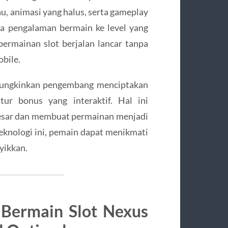
, animasi yang halus, serta gameplay
a pengalaman bermain ke level yang
 permainan slot berjalan lancar tanpa
bile.
ngkinkan pengembang menciptakan
tur bonus yang interaktif. Hal ini
esar dan membuat permainan menjadi
eknologi ini, pemain dapat menikmati
yikkan.
 Bermain Slot Nexus