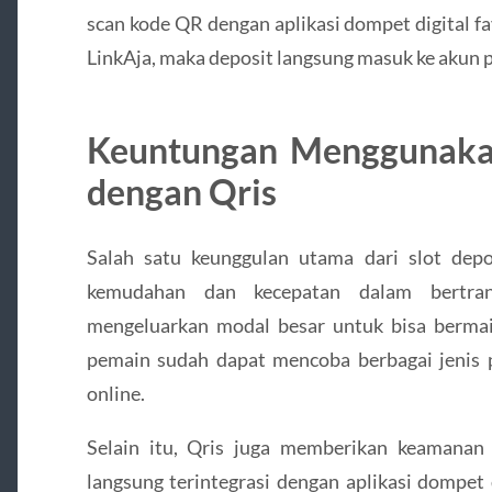
scan kode QR dengan aplikasi dompet digital f
LinkAja, maka deposit langsung masuk ke akun 
Keuntungan Menggunakan
dengan Qris
Salah satu keunggulan utama dari slot dep
kemudahan dan kecepatan dalam bertran
mengeluarkan modal besar untuk bisa bermain
pemain sudah dapat mencoba berbagai jenis p
online.
Selain itu, Qris juga memberikan keamanan 
langsung terintegrasi dengan aplikasi dompet 