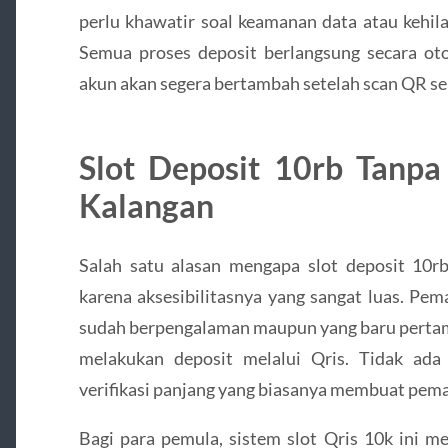
perlu khawatir soal keamanan data atau kehila
Semua proses deposit berlangsung secara oto
akun akan segera bertambah setelah scan QR sel
Slot Deposit 10rb Tanp
Kalangan
Salah satu alasan mengapa slot deposit 10rb
karena aksesibilitasnya yang sangat luas. Pem
sudah berpengalaman maupun yang baru pertam
melakukan deposit melalui Qris. Tidak ada
verifikasi panjang yang biasanya membuat pem
Bagi para pemula, sistem slot Qris 10k ini m