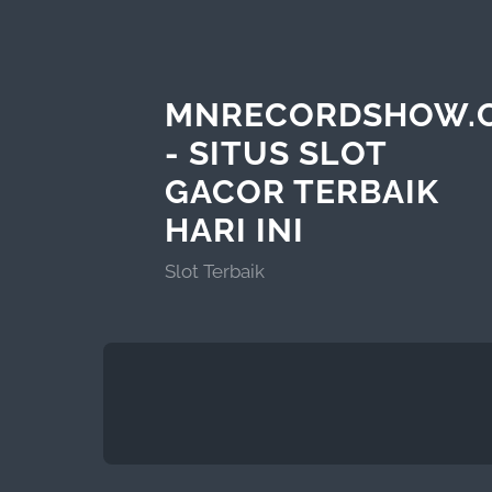
MNRECORDSHOW.
- SITUS SLOT
GACOR TERBAIK
HARI INI
Slot Terbaik