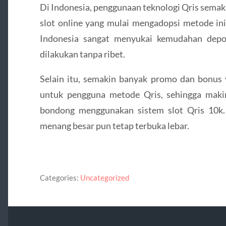
Di Indonesia, penggunaan teknologi Qris semak
slot online yang mulai mengadopsi metode in
Indonesia sangat menyukai kemudahan depos
dilakukan tanpa ribet.
Selain itu, semakin banyak promo dan bonus y
untuk pengguna metode Qris, sehingga mak
bondong menggunakan sistem slot Qris 10k.
menang besar pun tetap terbuka lebar.
Categories:
Uncategorized