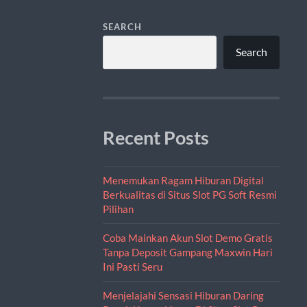
SEARCH
Search
Recent Posts
Menemukan Ragam Hiburan Digital
Berkualitas di Situs Slot PG Soft Resmi
Pilihan
Coba Mainkan Akun Slot Demo Gratis
Tanpa Deposit Gampang Maxwin Hari
Ini Pasti Seru
Menjelajahi Sensasi Hiburan Daring