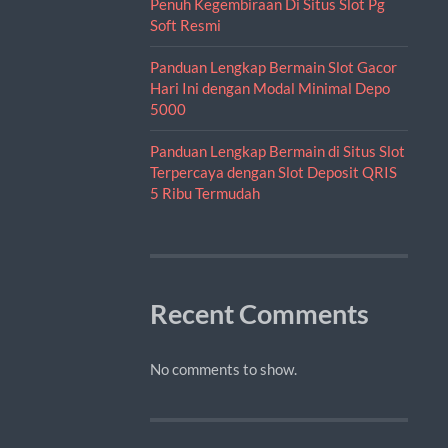
Penuh Kegembiraan Di Situs Slot Pg
Soft Resmi
Panduan Lengkap Bermain Slot Gacor
Hari Ini dengan Modal Minimal Depo
5000
Panduan Lengkap Bermain di Situs Slot
Terpercaya dengan Slot Deposit QRIS
5 Ribu Termudah
Recent Comments
No comments to show.