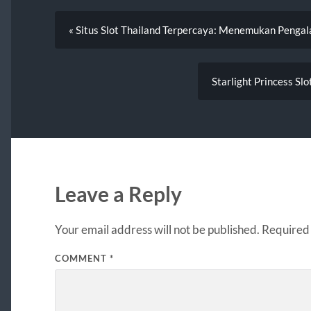
« Situs Slot Thailand Terpercaya: Menemukan Pengal
Starlight Princess Sl
Leave a Reply
Your email address will not be published.
Required 
COMMENT
*