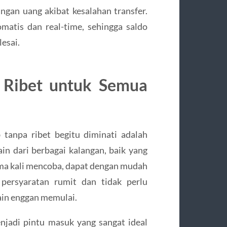
ngan uang akibat kesalahan transfer.
matis dan real-time, sehingga saldo
esai.
a Ribet untuk Semua
 tanpa ribet begitu diminati adalah
ain dari berbagai kalangan, baik yang
a kali mencoba, dapat dengan mudah
 persyaratan rumit dan tidak perlu
ain enggan memulai.
enjadi pintu masuk yang sangat ideal