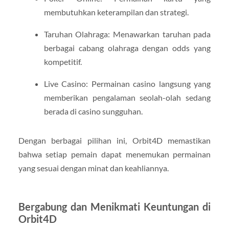
membutuhkan keterampilan dan strategi.
Taruhan Olahraga: Menawarkan taruhan pada
berbagai cabang olahraga dengan odds yang
kompetitif.
Live Casino: Permainan casino langsung yang
memberikan pengalaman seolah-olah sedang
berada di casino sungguhan.
Dengan berbagai pilihan ini, Orbit4D memastikan
bahwa setiap pemain dapat menemukan permainan
yang sesuai dengan minat dan keahliannya.
Bergabung dan Menikmati Keuntungan di
Orbit4D