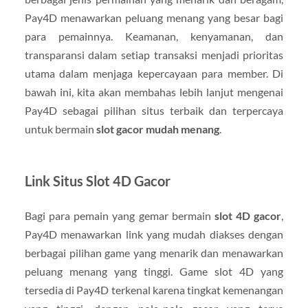
Pay4D menawarkan peluang menang yang besar bagi
para pemainnya. Keamanan, kenyamanan, dan
transparansi dalam setiap transaksi menjadi prioritas
utama dalam menjaga kepercayaan para member. Di
bawah ini, kita akan membahas lebih lanjut mengenai
Pay4D sebagai pilihan situs terbaik dan terpercaya
untuk bermain
slot gacor mudah menang
.
Link Situs Slot 4D Gacor
Bagi para pemain yang gemar bermain
slot 4D gacor
,
Pay4D menawarkan link yang mudah diakses dengan
berbagai pilihan game yang menarik dan menawarkan
peluang menang yang tinggi. Game slot 4D yang
tersedia di Pay4D terkenal karena tingkat kemenangan