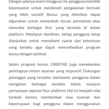
Dengan adanya event mingguan ini, pengguna memiliki
kesempatan untuk menikmati pengalaman bermain
yang lebih variatif. Bonus yang diberikan dapat
digunakan untuk menambah durasi permainan atau
mencoba berbagai fitur yang tersedia di dalam
platform. Meskipun demikian, setiap pengguna tetap
dianjurkan untuk memahami syarat dan ketentuan
yang berlaku agar dapat memanfaatkan program
bonus dengan optimal.
Selain program bonus, ORBIT4D juga menekankan
pentingnya sistem layanan yang responsif. Dukungan
pelanggan yang tersedia membantu pengguna dalam
mengatasi berbagai kendala teknis maupun
pertanyaan seputar fitur platform. Hal ini menjadi nilai
tambah karena memberikan rasa nyaman dan
kepercayaan bagi pengguna dalam menggunakan