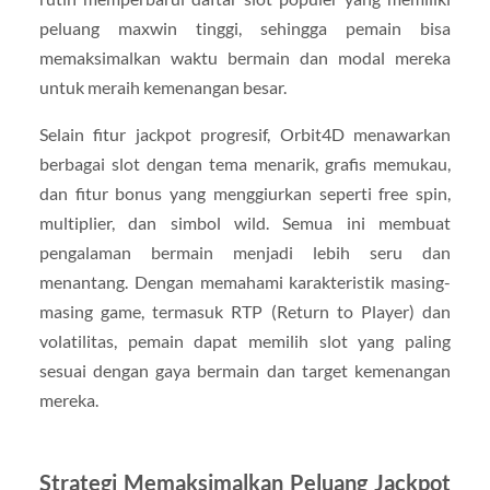
peluang maxwin tinggi, sehingga pemain bisa
memaksimalkan waktu bermain dan modal mereka
untuk meraih kemenangan besar.
Selain fitur jackpot progresif, Orbit4D menawarkan
berbagai slot dengan tema menarik, grafis memukau,
dan fitur bonus yang menggiurkan seperti free spin,
multiplier, dan simbol wild. Semua ini membuat
pengalaman bermain menjadi lebih seru dan
menantang. Dengan memahami karakteristik masing-
masing game, termasuk RTP (Return to Player) dan
volatilitas, pemain dapat memilih slot yang paling
sesuai dengan gaya bermain dan target kemenangan
mereka.
Strategi Memaksimalkan Peluang Jackpot