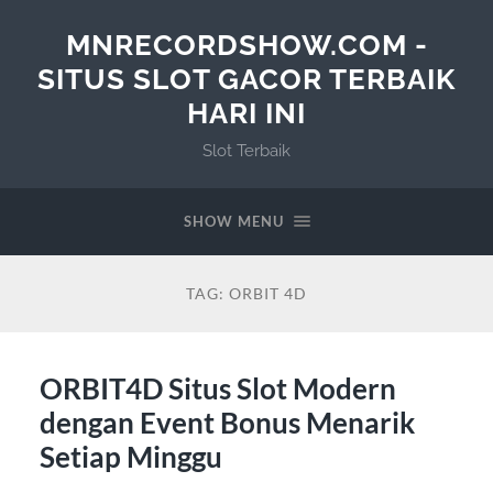
MNRECORDSHOW.COM -
SITUS SLOT GACOR TERBAIK
HARI INI
Slot Terbaik
SHOW MENU
TAG:
ORBIT 4D
ORBIT4D Situs Slot Modern
dengan Event Bonus Menarik
Setiap Minggu