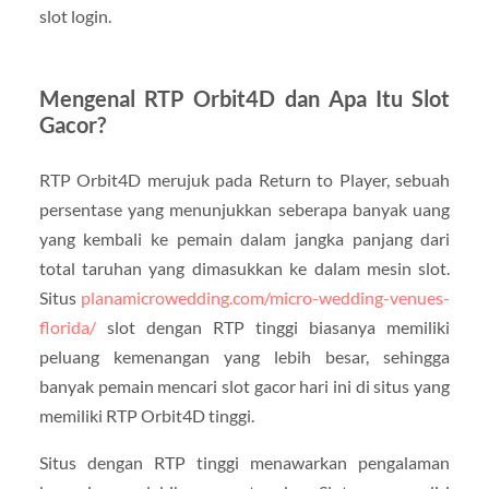
slot login.
Mengenal RTP Orbit4D dan Apa Itu Slot
Gacor?
RTP Orbit4D merujuk pada Return to Player, sebuah
persentase yang menunjukkan seberapa banyak uang
yang kembali ke pemain dalam jangka panjang dari
total taruhan yang dimasukkan ke dalam mesin slot.
Situs
planamicrowedding.com/micro-wedding-venues-
florida/
slot dengan RTP tinggi biasanya memiliki
peluang kemenangan yang lebih besar, sehingga
banyak pemain mencari slot gacor hari ini di situs yang
memiliki RTP Orbit4D tinggi.
Situs dengan RTP tinggi menawarkan pengalaman