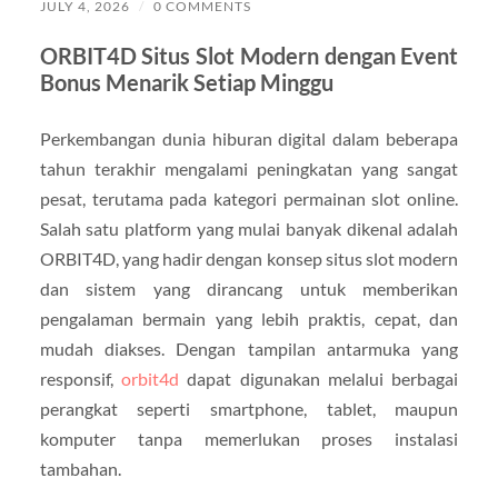
JULY 4, 2026
/
0 COMMENTS
ORBIT4D Situs Slot Modern dengan Event
Bonus Menarik Setiap Minggu
Perkembangan dunia hiburan digital dalam beberapa
tahun terakhir mengalami peningkatan yang sangat
pesat, terutama pada kategori permainan slot online.
Salah satu platform yang mulai banyak dikenal adalah
ORBIT4D, yang hadir dengan konsep situs slot modern
dan sistem yang dirancang untuk memberikan
pengalaman bermain yang lebih praktis, cepat, dan
mudah diakses. Dengan tampilan antarmuka yang
responsif,
orbit4d
dapat digunakan melalui berbagai
perangkat seperti smartphone, tablet, maupun
komputer tanpa memerlukan proses instalasi
tambahan.