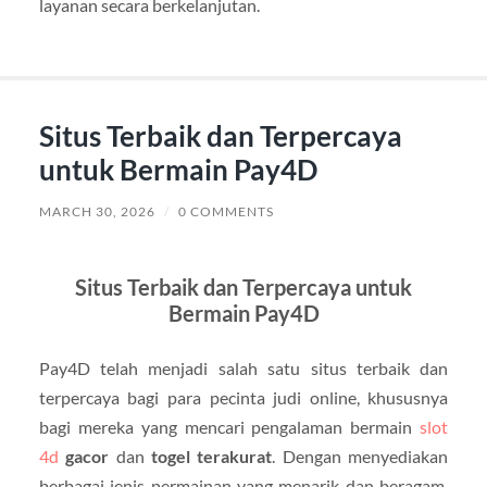
layanan secara berkelanjutan.
Situs Terbaik dan Terpercaya
untuk Bermain Pay4D
MARCH 30, 2026
/
0 COMMENTS
Situs Terbaik dan Terpercaya untuk
Bermain Pay4D
Pay4D telah menjadi salah satu situs terbaik dan
terpercaya bagi para pecinta judi online, khususnya
bagi mereka yang mencari pengalaman bermain
slot
4d
gacor
dan
togel terakurat
. Dengan menyediakan
berbagai jenis permainan yang menarik dan beragam,