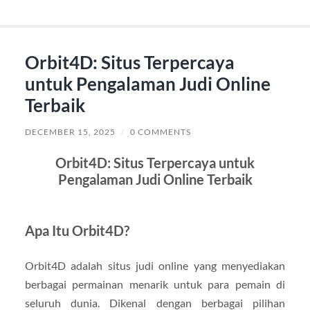
Orbit4D: Situs Terpercaya
untuk Pengalaman Judi Online
Terbaik
DECEMBER 15, 2025
/
0 COMMENTS
Orbit4D: Situs Terpercaya untuk
Pengalaman Judi Online Terbaik
Apa Itu Orbit4D?
Orbit4D adalah situs judi online yang menyediakan
berbagai permainan menarik untuk para pemain di
seluruh dunia. Dikenal dengan berbagai pilihan