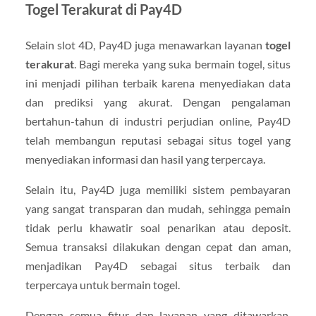
Togel Terakurat di Pay4D
Selain slot 4D, Pay4D juga menawarkan layanan
togel
terakurat
. Bagi mereka yang suka bermain togel, situs
ini menjadi pilihan terbaik karena menyediakan data
dan prediksi yang akurat. Dengan pengalaman
bertahun-tahun di industri perjudian online, Pay4D
telah membangun reputasi sebagai situs togel yang
menyediakan informasi dan hasil yang terpercaya.
Selain itu, Pay4D juga memiliki sistem pembayaran
yang sangat transparan dan mudah, sehingga pemain
tidak perlu khawatir soal penarikan atau deposit.
Semua transaksi dilakukan dengan cepat dan aman,
menjadikan Pay4D sebagai situs terbaik dan
terpercaya untuk bermain togel.
Dengan semua fitur dan layanan yang ditawarkan,