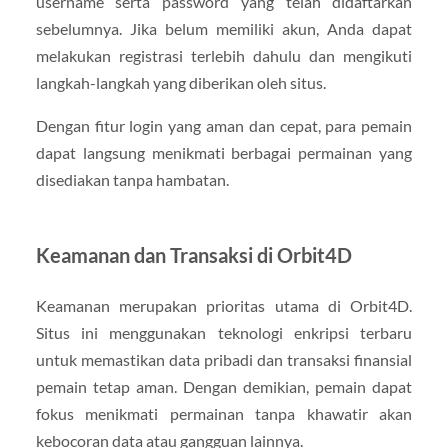
username serta password yang telah didaftarkan
sebelumnya. Jika belum memiliki akun, Anda dapat
melakukan registrasi terlebih dahulu dan mengikuti
langkah-langkah yang diberikan oleh situs.
Dengan fitur login yang aman dan cepat, para pemain
dapat langsung menikmati berbagai permainan yang
disediakan tanpa hambatan.
Keamanan dan Transaksi di Orbit4D
Keamanan merupakan prioritas utama di Orbit4D.
Situs ini menggunakan teknologi enkripsi terbaru
untuk memastikan data pribadi dan transaksi finansial
pemain tetap aman. Dengan demikian, pemain dapat
fokus menikmati permainan tanpa khawatir akan
kebocoran data atau gangguan lainnya.