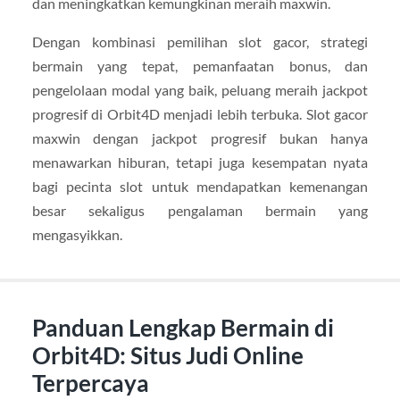
dan meningkatkan kemungkinan meraih maxwin.
Dengan kombinasi pemilihan slot gacor, strategi
bermain yang tepat, pemanfaatan bonus, dan
pengelolaan modal yang baik, peluang meraih jackpot
progresif di Orbit4D menjadi lebih terbuka. Slot gacor
maxwin dengan jackpot progresif bukan hanya
menawarkan hiburan, tetapi juga kesempatan nyata
bagi pecinta slot untuk mendapatkan kemenangan
besar sekaligus pengalaman bermain yang
mengasyikkan.
Panduan Lengkap Bermain di
Orbit4D: Situs Judi Online
Terpercaya