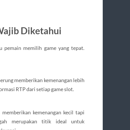
Wajib Diketahui
tu pemain memilih game yang tepat.
enderung memberikan kemenangan lebih
rmasi RTP dari setiap game slot.
ya memberikan kemenangan kecil tapi
ngah merupakan titik ideal untuk