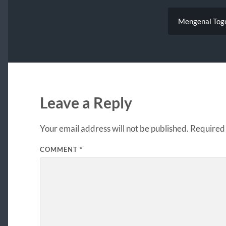
Mengenal Toge
Leave a Reply
Your email address will not be published.
Required 
COMMENT
*