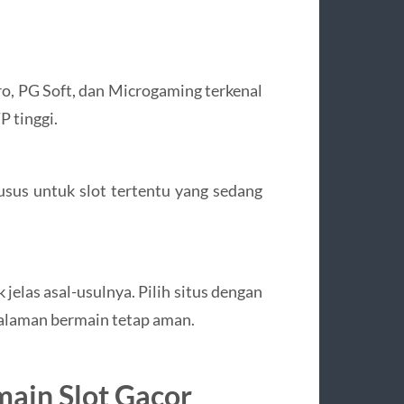
ro, PG Soft, dan Microgaming terkenal
 tinggi.
sus untuk slot tertentu yang sedang
 jelas asal-usulnya. Pilih situs dengan
ngalaman bermain tetap aman.
ain Slot Gacor