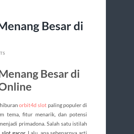
 Menang Besar di
TS
 Menang Besar di
 Online
 hiburan
orbit4d slot
paling populer di
am tema, fitur menarik, dan potensi
 menjadi primadona. Salah satu istilah
h
slot gacor
. Lalu, apa sebenarnya arti