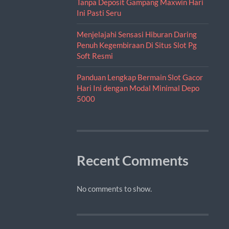
Tanpa Deposit Gampang Maxwin Hari
Ini Pasti Seru
Menjelajahi Sensasi Hiburan Daring
Penuh Kegembiraan Di Situs Slot Pg
Soft Resmi
Panduan Lengkap Bermain Slot Gacor
Hari Ini dengan Modal Minimal Depo
5000
Recent Comments
No comments to show.