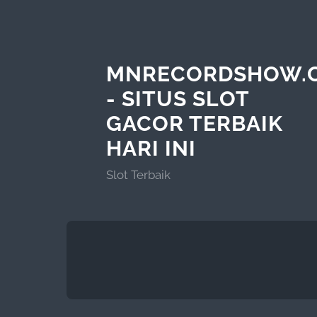
MNRECORDSHOW.
- SITUS SLOT
GACOR TERBAIK
HARI INI
Slot Terbaik