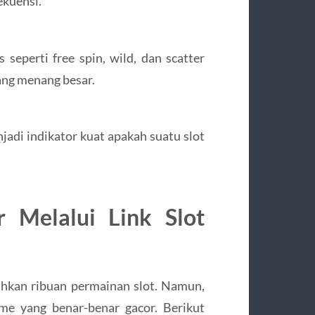
ekuensi.
 seperti free spin, wild, dan scatter
ang menang besar.
jadi indikator kuat apakah suatu slot
r Melalui Link Slot
ahkan ribuan permainan slot. Namun,
e yang benar-benar gacor. Berikut