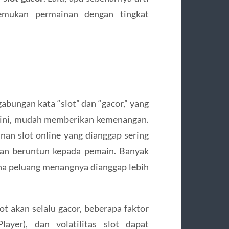
emukan permainan dengan tingkat
gabungan kata “slot” dan “gacor,” yang
s ini, mudah memberikan kemenangan.
nan slot online yang dianggap sering
gan beruntun kepada pemain. Banyak
rena peluang menangnya dianggap lebih
t akan selalu gacor, beberapa faktor
ayer), dan volatilitas slot dapat