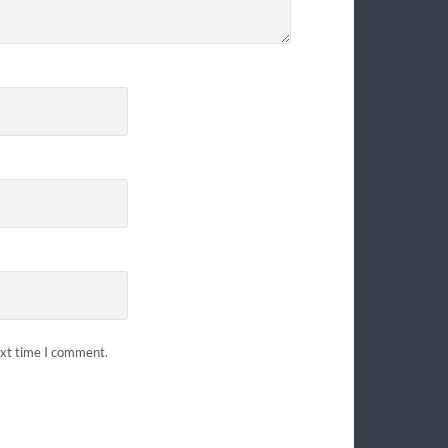
ext time I comment.