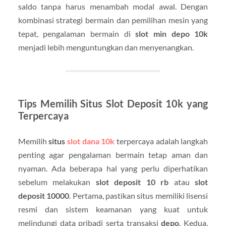
saldo tanpa harus menambah modal awal. Dengan
kombinasi strategi bermain dan pemilihan mesin yang
tepat, pengalaman bermain di
slot min depo 10k
menjadi lebih menguntungkan dan menyenangkan.
Tips Memilih Situs Slot Deposit 10k yang
Terpercaya
Memilih
situs
slot dana 10k
terpercaya adalah langkah
penting agar pengalaman bermain tetap aman dan
nyaman. Ada beberapa hal yang perlu diperhatikan
sebelum melakukan
slot deposit 10 rb
atau
slot
deposit 10000
. Pertama, pastikan situs memiliki lisensi
resmi dan sistem keamanan yang kuat untuk
melindungi data pribadi serta transaksi
depo
. Kedua,