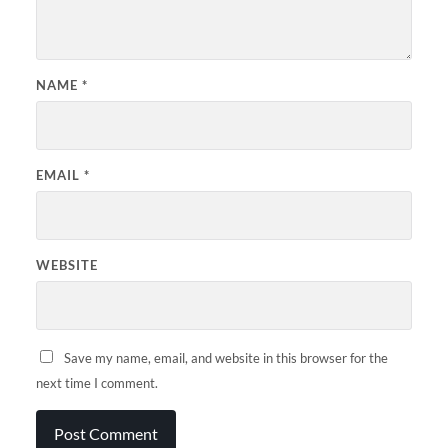
NAME
*
EMAIL
*
WEBSITE
Save my name, email, and website in this browser for the
next time I comment.