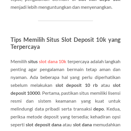
menjadi lebih menguntungkan dan menyenangkan.
Tips Memilih Situs Slot Deposit 10k yang
Terpercaya
Memilih
situs
slot dana 10k
terpercaya adalah langkah
penting agar pengalaman bermain tetap aman dan
nyaman. Ada beberapa hal yang perlu diperhatikan
sebelum melakukan
slot deposit 10 rb
atau
slot
deposit 10000
. Pertama, pastikan situs memiliki lisensi
resmi dan sistem keamanan yang kuat untuk
melindungi data pribadi serta transaksi
depo
. Kedua,
periksa metode deposit yang tersedia; kehadiran opsi
seperti
slot deposit dana
atau
slot dana
memudahkan