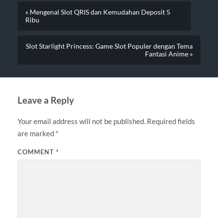
« Mengenal Slot QRIS dan Kemudahan Deposit 5
Ribu
Slot Starlight Princess: Game Slot Populer dengan Tema
Fantasi Anime »
Leave a Reply
Your email address will not be published.
Required fields
are marked
*
COMMENT
*