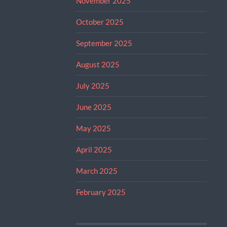
November 2025
October 2025
September 2025
August 2025
July 2025
June 2025
May 2025
April 2025
March 2025
February 2025