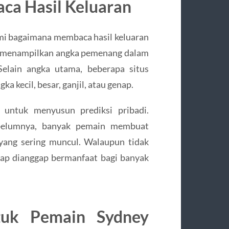
ca Hasil Keluaran
mi bagaimana membaca hasil keluaran
a menampilkan angka pemenang dalam
elain angka utama, beberapa situs
a kecil, besar, ganjil, atau genap.
 untuk menyusun prediksi pribadi.
belumnya, banyak pemain membuat
 yang sering muncul. Walaupun tidak
tap dianggap bermanfaat bagi banyak
ntuk Pemain Sydney