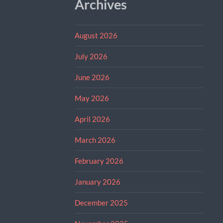
Archives
August 2026
July 2026
June 2026
May 2026
April 2026
March 2026
February 2026
January 2026
December 2025