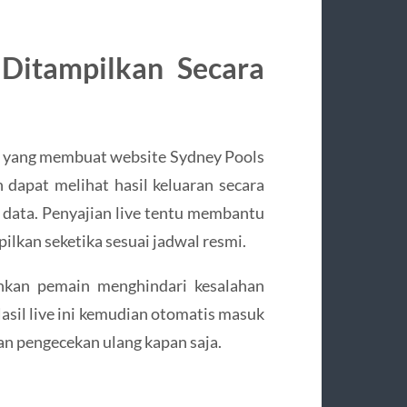
 Ditampilkan Secara
an yang membuat website Sydney Pools
n dapat melihat hasil keluaran secara
 data. Penyajian live tentu membantu
lkan seketika sesuai jadwal resmi.
nkan pemain menghindari kesalahan
Hasil live ini kemudian otomatis masuk
an pengecekan ulang kapan saja.