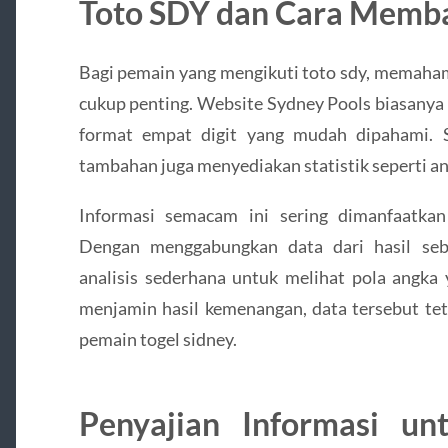
Toto SDY dan Cara Memba
Bagi pemain yang mengikuti toto sdy, memaha
cukup penting. Website Sydney Pools biasany
format empat digit yang mudah dipahami. S
tambahan juga menyediakan statistik seperti angk
Informasi semacam ini sering dimanfaatkan
Dengan menggabungkan data dari hasil se
analisis sederhana untuk melihat pola angka
menjamin hasil kemenangan, data tersebut te
pemain togel sidney.
Penyajian Informasi u