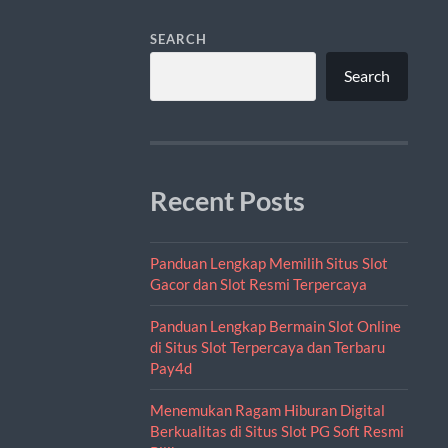
SEARCH
Search
Recent Posts
Panduan Lengkap Memilih Situs Slot
Gacor dan Slot Resmi Terpercaya
Panduan Lengkap Bermain Slot Online
di Situs Slot Terpercaya dan Terbaru
Pay4d
Menemukan Ragam Hiburan Digital
Berkualitas di Situs Slot PG Soft Resmi