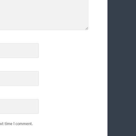
ext time I comment.