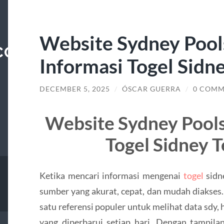
Website Sydney Pool
COM
Informasi Togel Sidn
DECEMBER 5, 2025
/
ÓSCAR GUERRA
/
0 COMM
Website Sydney Pools
Togel Sidney 
Ketika mencari informasi mengenai
togel
sidn
sumber yang akurat, cepat, dan mudah diakses
satu referensi populer untuk melihat data sdy, h
yang diperbarui setiap hari. Dengan tampila