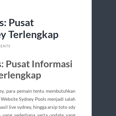
s: Pusat
ey Terlengkap
ENTS
: Pusat Informasi
Terlengkap
ey, para pemain tentu membutuhkan
. Website Sydney Pools menjadi salah
asil live sydney, hingga arsip toto sdy
n yang sederhana serta update yang